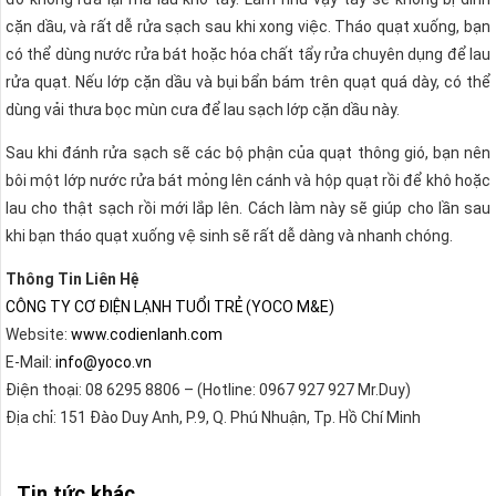
cặn dầu, và rất dễ rửa sạch sau khi xong việc. Tháo quạt xuống, bạn
có thể dùng nước rửa bát hoặc hóa chất tẩy rửa chuyên dụng để lau
rửa quạt. Nếu lớp cặn dầu và bụi bẩn bám trên quạt quá dày, có thể
dùng vải thưa bọc mùn cưa để lau sạch lớp cặn dầu này.
Sau khi đánh rửa sạch sẽ các bộ phận của quạt thông gió, bạn nên
bôi một lớp nước rửa bát mỏng lên cánh và hộp quạt rồi để khô hoặc
lau cho thật sạch rồi mới lắp lên. Cách làm này sẽ giúp cho lần sau
khi bạn tháo quạt xuống vệ sinh sẽ rất dễ dàng và nhanh chóng.
Thông Tin Liên Hệ
CÔNG TY CƠ ĐIỆN LẠNH TUỔI TRẺ (YOCO M&E)
Website:
www.codienlanh.com
E-Mail:
info@yoco.vn
Điện thoại: 08 6295 8806 – (Hotline: 0967 927 927 Mr.Duy)
Địa chỉ: 151 Đào Duy Anh, P.9, Q. Phú Nhuận, Tp. Hồ Chí Minh
Tin tức khác