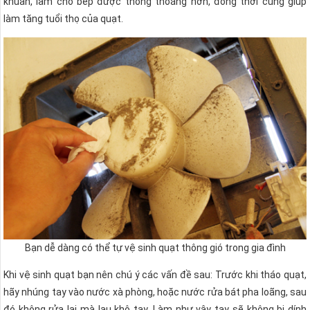
khuẩn, làm cho bếp được thông thoáng hơn, đồng thời cũng giúp
làm tăng tuổi thọ của quạt.
Bạn dễ dàng có thể tự vệ sinh quạt thông gió trong gia đình
Khi vệ sinh quạt bạn nên chú ý các vấn đề sau: Trước khi tháo quạt,
hãy nhúng tay vào nước xà phòng, hoặc nước rửa bát pha loãng, sau
đó không rửa lại mà lau khô tay. Làm như vậy tay sẽ không bị dính