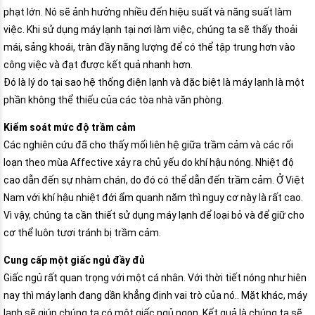
phạt lớn. Nó sẽ ảnh hưởng nhiều đến hiệu suất và năng suất làm
việc. Khi sử dụng máy lạnh tại nơi làm việc, chúng ta sẽ thấy thoải
mái, sảng khoái, tràn đầy năng lượng để có thể tập trung hơn vào
công việc và đạt được kết quả nhanh hơn.
Đó là lý do tại sao hệ thống điện lạnh và đặc biệt là máy lạnh là một
phần không thể thiếu của các tòa nhà văn phòng.
Kiểm soát mức độ trầm cảm
Các nghiên cứu đã cho thấy mối liên hệ giữa trầm cảm và các rối
loạn theo mùa Affective xảy ra chủ yếu do khí hậu nóng. Nhiệt độ
cao dẫn đến sự nhàm chán, do đó có thể dẫn đến trầm cảm. Ở Việt
Nam với khí hậu nhiệt đới ẩm quanh năm thì nguy cơ này là rất cao.
Vì vậy, chúng ta cần thiết sử dụng máy lạnh để loại bỏ và để giữ cho
cơ thể luôn tươi tránh bị trầm cảm.
Cung cấp một giấc ngủ đầy đủ
Giấc ngủ rất quan trọng với một cá nhân. Với thời tiết nóng như hiên
nay thì máy lạnh đang dần khẳng định vai trò của nó.. Mặt khác, máy
lạnh sẽ giúp chúng ta có một giấc ngủ ngon. Kết quả là chúng ta sẽ