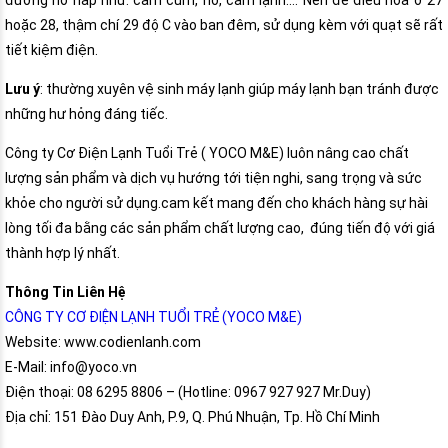
đường hô hấp như: cảm cúm, ho, cảm lạnh…. Nên để điều hòa ở 27
hoặc 28, thậm chí 29 độ C vào ban đêm, sử dụng kèm với quạt sẽ rất
tiết kiệm điện.
Lưu ý
: thường xuyên vệ sinh máy lạnh giúp máy lạnh bạn tránh được
những hư hỏng đáng tiếc.
Công ty Cơ Điện Lạnh Tuổi Trẻ ( YOCO M&E) luôn nâng cao chất
lượng sản phẩm và dịch vụ hướng tới tiện nghi, sang trọng và sức
khỏe cho người sử dụng.cam kết mang đến cho khách hàng sự hài
lòng tối đa bằng các sản phẩm chất lượng cao, đúng tiến độ với giá
thành hợp lý nhất.
Thông Tin Liên Hệ
CÔNG TY CƠ ĐIỆN LẠNH TUỔI TRẺ (YOCO M&E)
Website: www.codienlanh.com
E-Mail: info@yoco.vn
Điện thoại: 08 6295 8806 – (Hotline: 0967 927 927 Mr.Duy)
Địa chỉ: 151 Đào Duy Anh, P.9, Q. Phú Nhuận, Tp. Hồ Chí Minh