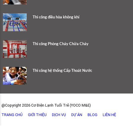
Thi công điều hòa không khí
Thi công Phòng Cháy Chữa Cháy
Thi công hệ thống Cấp Thoát Nước
@Copyright 2026 Cơ Điện Lạnh Tuổi Trẻ (YOCO M&E)
TRANG CHỦ
GIỚI THIỆU
DỊCH VỤ
DỰ ÁN
BLOG
LIÊN HỆ