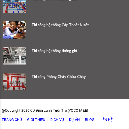
Thi công hệ thống Cấp Thoát Nước
Thi công hệ thống thông gió
Thi công Phòng Cháy Chữa Cháy
@Copyright 2026 Cơ Điện Lạnh Tuổi Trẻ (YOCO M&E)
TRANG CHỦ
GIỚI THIỆU
DỊCH VỤ
DỰ ÁN
BLOG
LIÊN HỆ