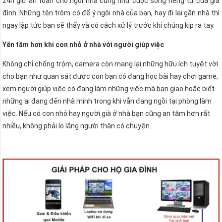
24h giữ an toàn cho ngôi nhà cũng như cuộc sống riêng tư của gia
đình. Những tên trộm có để ý ngôi nhà của bạn, hay đi lại gần nhà thì
ngay lập tức bạn sẽ thấy và có cách xử lý trước khi chúng kịp ra tay.
Yên tâm hơn khi con nhỏ ở nhà với người giúp việc
Không chỉ chống trộm, camera còn mang lại những hữu ích tuyệt vời
cho bạn như quan sát được con bạn có đang học bài hay chơi game,
xem người giúp việc có đang làm những việc mà bạn giao hoặc biết
những ai đang đến nhà mình trong khi vẫn đang ngồi tại phòng làm
việc. Nếu có con nhỏ hay người già ở nhà bạn cũng an tâm hơn rất
nhiều, không phải lo lắng người thân có chuyện.