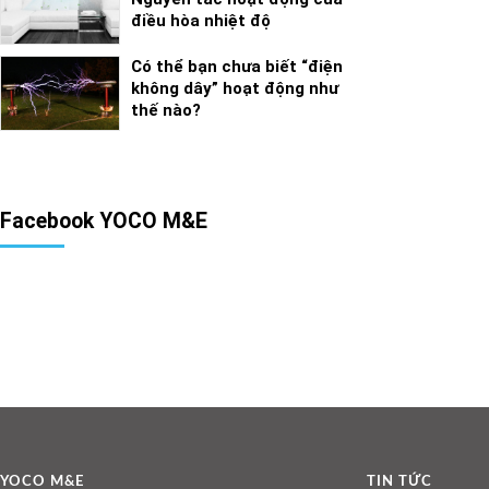
điều hòa nhiệt độ
Có thể bạn chưa biết “điện
không dây” hoạt động như
thế nào?
Facebook YOCO M&E
YOCO M&E
TIN TỨC