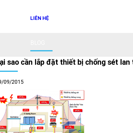
LIÊN HỆ
BLOG
ại sao cần lắp đặt thiết bị chống sét la
9/09/2015