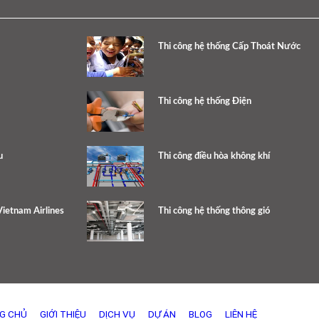
Thi công hệ thống Cấp Thoát Nước
Thi công hệ thống Điện
u
Thi công điều hòa không khí
ietnam Airlines
Thi công hệ thống thông gió
G CHỦ
GIỚI THIỆU
DỊCH VỤ
DỰ ÁN
BLOG
LIÊN HỆ