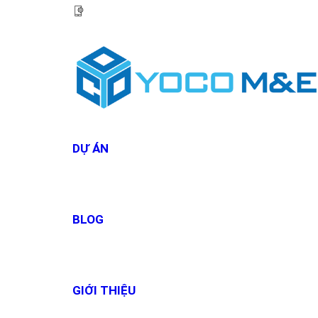
HOTLINE:
0967 927 927
DỰ ÁN
BLOG
GIỚI THIỆU