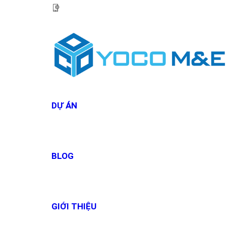
HOTLINE:
0967 927 927
DỰ ÁN
BLOG
GIỚI THIỆU