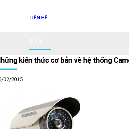
LIÊN HỆ
BLOG
hững kiến thức cơ bản về hệ thống Cam
6/02/2015