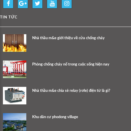
TIN TỨC
Nhà thầu m&e giới thiệu về cửa chống cháy
Phòng chống cháy nổ trong cuộc sống hiện nay
Nhà thầu m&e chia sẻ relay (rơle) điện từ là gì?
Khu dân cư phodong village