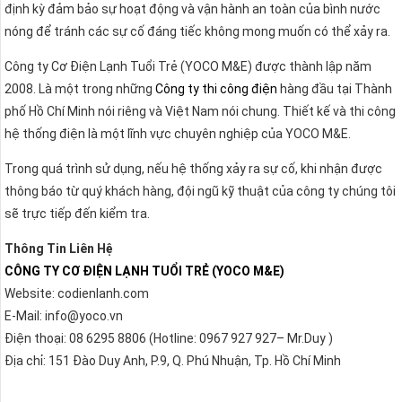
định kỳ đảm bảo sự hoạt động và vận hành an toàn của bình nước
nóng để tránh các sự cố đáng tiếc không mong muốn có thể xảy ra.
Công ty Cơ Điện Lạnh Tuổi Trẻ (YOCO M&E) được thành lập năm
2008. Là một trong những
Công ty thi công điện
hàng đầu tại Thành
phố Hồ Chí Minh nói riêng và Việt Nam nói chung. Thiết kế và thi công
hệ thống điện là một lĩnh vực chuyên nghiệp của YOCO M&E.
Trong quá trình sử dụng, nếu hệ thống xảy ra sự cố, khi nhận được
thông báo từ quý khách hàng, đội ngũ kỹ thuật của công ty chúng tôi
sẽ trực tiếp đến kiểm tra.
Thông Tin Liên Hệ
CÔNG TY CƠ ĐIỆN LẠNH TUỔI TRẺ (YOCO M&E)
Website: codienlanh.com
E-Mail: info@yoco.vn
Điện thoại: 08 6295 8806 (Hotline: 0967 927 927– Mr.Duy )
Địa chỉ: 151 Đào Duy Anh, P.9, Q. Phú Nhuận, Tp. Hồ Chí Minh