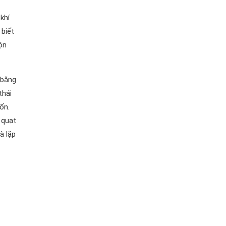
khí
biết
ộn
 bằng
thái
ốn.
 quạt
à lặp