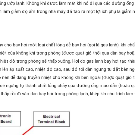
 ống ướp lạnh. Không khí được làm mát khi nó đi qua các đường ống 
h làm giảm độ ẩm trong nhà máy đã tạo ra một lợi ích phụ là giảm n
cho bay hơi một loại chất lỏng dễ bay hơi (gọi là gas lạnh), khi chấ
hiệt của không khí trong phòng (được quạt gió thổi qua dàn bay hơi)
nhiệt độ trong phòng sẽ thấp xuống. Hơi do gas lạnh bay hơi tạo th
lên áp suất cao, nhiệt độ cao, sau đó tới dàn ngưng tụ đặt bên ng
 nên dễ dàng truyền nhiệt cho không khí bên ngoài (được quạt gió t
t sẽ ngưng tụ thành chất lỏng chảy qua đường ống mao dẫn (hoặc q
thấp rồi đi vào dàn bay hơi trong phòng lạnh, khép kín chu trình làm 