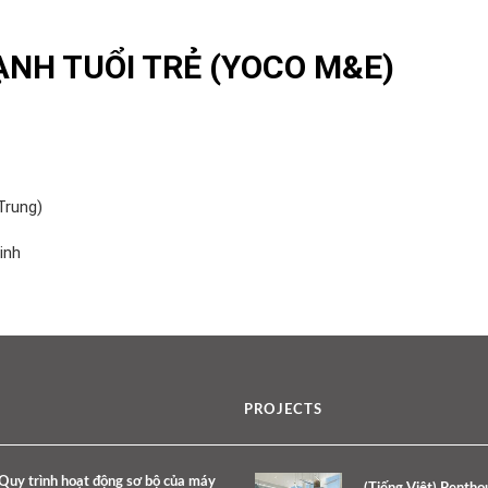
ẠNH TUỔI TRẺ (YOCO M&E)
Trung)
inh
PROJECTS
Quy trình hoạt động sơ bộ của máy