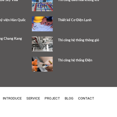
use Sky Villa
Thi công điều hòa không khí
mỹ viện Hàn Quốc
Thiết kế Cơ Điện Lạnh
àng Chang Kang
Thi công hệ thống thông gió
Thi công hệ thống Điện
INTRODUCE
SERVICE
PROJECT
BLOG
CONTACT