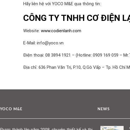
Hãy liên hệ với YOCO M&E qua thông tin:
CÔNG TY TNHH CƠ ĐIỆN L
Website:
www.codienlanh.com
E-Mail: info@yoco.vn
Điện thoại: 08 3894 1921 – (Hotline: 0909 169 059 – Mr.
Địa chỉ: 636 Phan Văn Trị, P.10, Q.Gò Vấp – Tp. Hồ Chí M
YOCO M&E
NEWS
Được thành lập năm 2008, chuyên thiết kế và thi