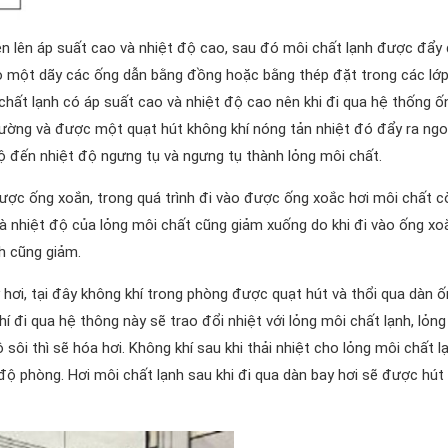
én lên áp suất cao và nhiệt độ cao, sau đó môi chất lạnh được đẩy
vào một dãy các ống dẫn bằng đồng hoặc bằng thép đặt trong các lớ
 chất lạnh có áp suất cao và nhiệt độ cao nên khi đi qua hệ thống ố
rường và được một quạt hút không khí nóng tản nhiệt đó đẩy ra ngoà
độ đến nhiệt độ ngưng tụ và ngưng tụ thành lỏng môi chất.
được ống xoắn, trong quá trình đi vào được ống xoắc hơi môi chất c
và nhiệt độ của lỏng môi chất cũng giảm xuống do khi đi vào ống xo
nh cũng giảm.
 hơi, tại đây không khí trong phòng được quạt hút và thổi qua dàn 
hí đi qua hệ thông này sẽ trao đổi nhiệt với lỏng môi chất lạnh, lỏn
sôi thì sẽ hóa hơi. Không khí sau khi thải nhiệt cho lỏng môi chất l
ộ phòng. Hơi môi chất lạnh sau khi đi qua dàn bay hơi sẽ được hút