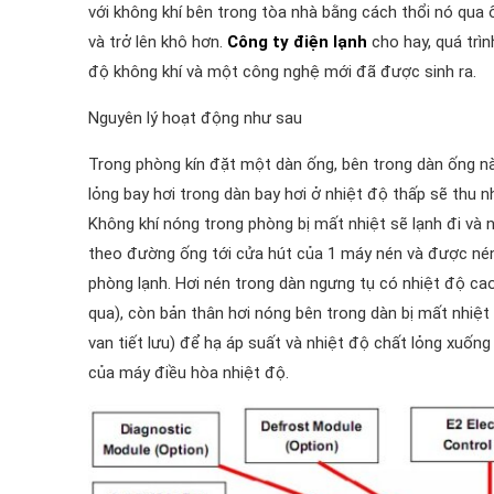
với không khí bên trong tòa nhà bằng cách thổi nó qua
và trở lên khô hơn.
Công ty điện lạnh
cho hay, quá trìn
độ không khí và một công nghệ mới đã được sinh ra.
Nguyên lý hoạt động như sau
Trong phòng kín đặt một dàn ống, bên trong dàn ống này 
lỏng bay hơi trong dàn bay hơi ở nhiệt độ thấp sẽ thu n
Không khí nóng trong phòng bị mất nhiệt sẽ lạnh đi và 
theo đường ống tới cửa hút của 1 máy nén và được nén 
phòng lạnh. Hơi nén trong dàn ngưng tụ có nhiệt độ cao
qua), còn bản thân hơi nóng bên trong dàn bị mất nhiệ
van tiết lưu) để hạ áp suất và nhiệt độ chất lỏng xuống 
của máy điều hòa nhiệt độ.