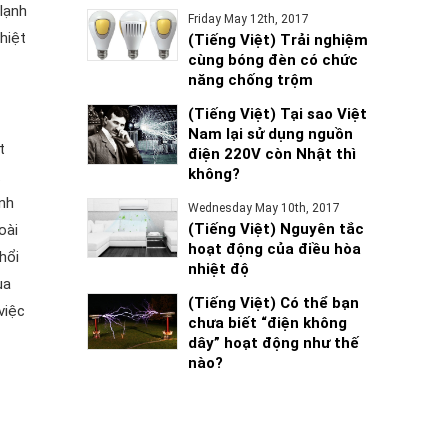
lạnh
Friday May 12th, 2017
hiệt
(Tiếng Việt) Trải nghiệm
cùng bóng đèn có chức
năng chống trộm
(Tiếng Việt) Tại sao Việt
Nam lại sử dụng nguồn
t
điện 220V còn Nhật thì
không?
.
ành
Wednesday May 10th, 2017
(Tiếng Việt) Nguyên tắc
oài
hoạt động của điều hòa
hổi
nhiệt độ
ua
(Tiếng Việt) Có thể bạn
việc
chưa biết “điện không
dây” hoạt động như thế
nào?