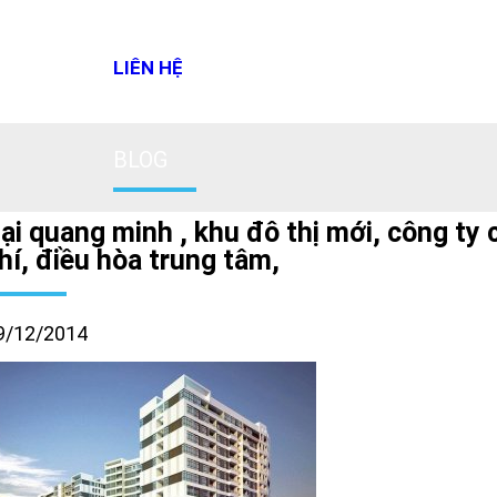
LIÊN HỆ
BLOG
ại quang minh , khu đô thị mới, công ty 
hí, điều hòa trung tâm,
9/12/2014