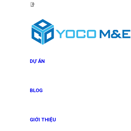
HOTLINE:
0967 927 927
DỰ ÁN
BLOG
GIỚI THIỆU