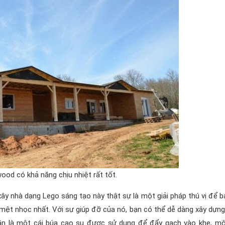
ood có khả năng chịu nhiệt rất tốt.
 xây nhà dạng Lego sáng tạo này thật sự là một giải pháp thú vị để b
 mệt nhọc nhất. Với sự giúp đỡ của nó, bạn có thể dễ dàng xây dựn
cần là một cái búa cao su được sử dụng để đẩy gạch vào khe, mộ