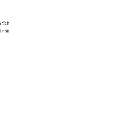
 tích
i nhà