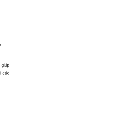
o
 giúp
i các