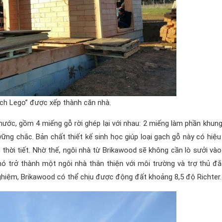
ch Lego” được xếp thành căn nhà.
ước, gồm 4 miếng gỗ rời ghép lại với nhau: 2 miếng làm phần khung
ng chắc. Bản chất thiết kế sinh học giúp loại gạch gỗ này có hiệu
h thời tiết. Nhờ thế, ngôi nhà từ Brikawood sẽ không cần lò sưởi và
ó trở thành một ngôi nhà thân thiện với môi trường và trợ thủ đắ
ghiệm, Brikawood có thể chịu được động đất khoảng 8,5 độ Richter.