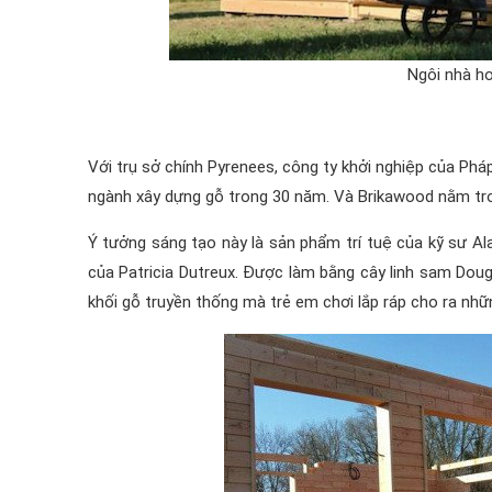
Ngôi nhà ho
Với trụ sở chính Pyrenees, công ty khởi nghiệp của Ph
ngành xây dựng gỗ trong 30 năm. Và Brikawood nằm tro
Ý tưởng sáng tạo này là sản phẩm trí tuệ của kỹ sư Al
của Patricia Dutreux. Được làm bằng cây linh sam Doug
khối gỗ truyền thống mà trẻ em chơi lắp ráp cho ra nhữ