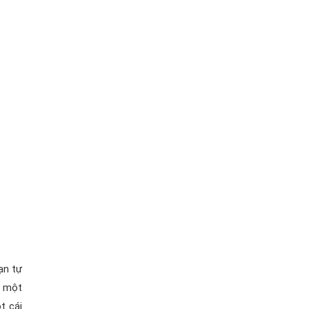
ạn tự
g một
t cái