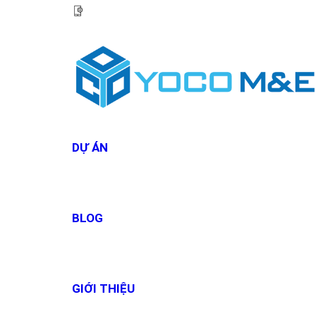
HOTLINE:
0967 927 927
DỰ ÁN
BLOG
GIỚI THIỆU