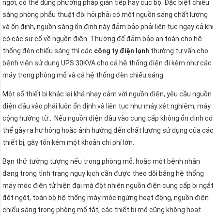
ngơi, có thể dùng phương pháp gián tiếp hay cục bộ. Đặc biệt chiếu
sáng phòng phẫu thuật đòi hỏi phải có một nguồn sáng chất lượng
và ổn định, nguồn sáng ổn định này đảm bảo phải liên tục ngay cả khi
có các sự cố về nguồn điện. Thường để đảm bảo an toàn cho hệ
thống đèn chiếu sáng thì các
công ty điện lạnh
thường tư vấn cho
bệnh viện sử dụng UPS 30KVA cho cả hệ thống điện đi kèm như các
máy trong phòng mổ và cả hệ thống đèn chiếu sáng.
Một số thiết bị khác lại khá nhạy cảm với nguồn điện, yêu cầu nguồn
điện đầu vào phải luôn ổn định và liên tục như máy xét nghiệm, máy
cộng hưởng từ… Nếu nguồn điện đầu vào cung cấp không ổn định có
thể gây ra hư hỏng hoặc ảnh hưởng đến chất lượng sử dụng của các
thiết bị, gây tốn kém một khoản chi phí lớn.
Bạn thử tưởng tượng nếu trong phòng mổ, hoặc một bệnh nhân
đang trong tình trạng nguy kịch cần được theo dõi bằng hệ thống
máy móc điện tử hiện đại mà đột nhiên nguồn điện cung cấp bị ngắt
đột ngột, toàn bộ hệ thống máy móc ngừng hoạt động, nguồn điện
chiếu sáng trong phòng mổ tắt, các thiết bị mổ cũng không hoạt