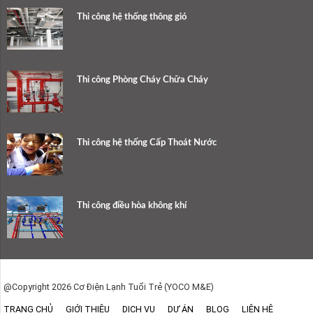
Thi công hệ thống thông gió
Thi công Phòng Cháy Chữa Cháy
Thi công hệ thống Cấp Thoát Nước
Thi công điều hòa không khí
@Copyright 2026 Cơ Điện Lạnh Tuổi Trẻ (YOCO M&E)
TRANG CHỦ
GIỚI THIỆU
DỊCH VỤ
DỰ ÁN
BLOG
LIÊN HỆ