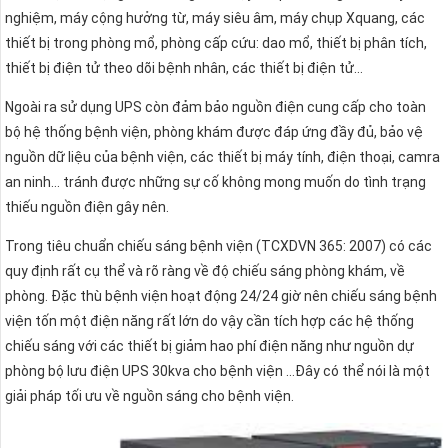
nghiệm, máy cộng hưởng từ, máy siêu âm, máy chụp Xquang, các
thiết bị trong phòng mổ, phòng cấp cứu: dao mổ, thiết bị phân tích,
thiết bị điện tử theo dõi bệnh nhân, các thiết bị điện tử…
Ngoài ra sử dụng UPS còn đảm bảo nguồn điện cung cấp cho toàn
bộ hệ thống bệnh viện, phòng khám được đáp ứng đầy đủ, bảo vệ
nguồn dữ liệu của bệnh viện, các thiết bị máy tính, điện thoại, camra
an ninh… tránh được những sự cố không mong muốn do tình trạng
thiếu nguồn điện gây nên.
Trong tiêu chuẩn chiếu sáng bệnh viện (TCXDVN 365: 2007) có các
quy định rất cụ thể và rõ ràng về độ chiếu sáng phòng khám, về
phòng. Đặc thù bệnh viện hoạt động 24/24 giờ nên chiếu sáng bệnh
viện tốn một điện năng rất lớn do vậy cần tích hợp các hệ thống
chiếu sáng với các thiết bị giảm hao phí điện năng như nguồn dự
phòng bộ lưu điện UPS 30kva cho bệnh viện …Đây có thể nói là một
giải pháp tối ưu về nguồn sáng cho bệnh viện.