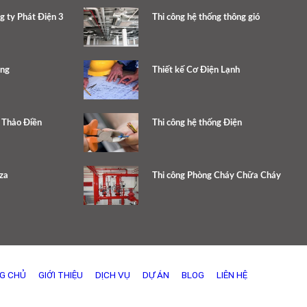
g ty Phát Điện 3
Thi công hệ thống thông gió
ang
Thiết kế Cơ Điện Lạnh
e Thảo Điền
Thi công hệ thống Điện
za
Thi công Phòng Cháy Chữa Cháy
G CHỦ
GIỚI THIỆU
DỊCH VỤ
DỰ ÁN
BLOG
LIÊN HỆ