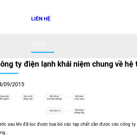
LIÊN HỆ
BLOG
ông ty điện lạnh khái niệm chung về hệ
4/09/2015
ớc sau khi đã lọc được loại bỏ các tạp chất cần được các công ty 
ụng…