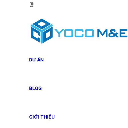
HOTLINE:
0967 927 927
DỰ ÁN
BLOG
GIỚI THIỆU