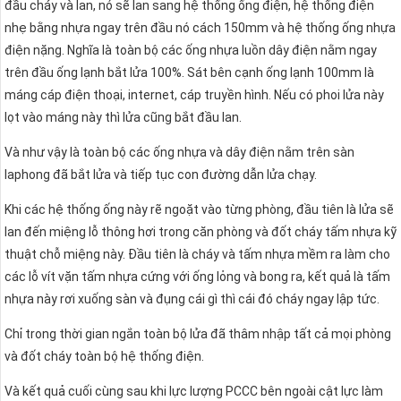
đầu cháy và lan, nó sẽ lan sang hệ thống ống điện, hệ thống điện
nhẹ bằng nhựa ngay trên đầu nó cách 150mm và hệ thống ống nhựa
điện nặng. Nghĩa là toàn bộ các ống nhựa luồn dây điện nằm ngay
trên đầu ống lạnh bắt lửa 100%. Sát bên cạnh ống lạnh 100mm là
máng cáp điện thoại, internet, cáp truyền hình. Nếu có phoi lửa này
lọt vào máng này thì lửa cũng bắt đầu lan.
Và như vậy là toàn bộ các ống nhựa và dây điện nằm trên sàn
laphong đã bắt lửa và tiếp tục con đường dẫn lửa chạy.
Khi các hệ thống ống này rẽ ngoặt vào từng phòng, đầu tiên là lửa sẽ
lan đến miệng lỗ thông hơi trong căn phòng và đốt cháy tấm nhựa kỹ
thuật chỗ miệng này. Đầu tiên là cháy và tấm nhựa mềm ra làm cho
các lỗ vít vặn tấm nhựa cứng với ống lỏng và bong ra, kết quả là tấm
nhựa này rơi xuống sàn và đụng cái gì thì cái đó cháy ngay lập tức.
Chỉ trong thời gian ngắn toàn bộ lửa đã thâm nhập tất cả mọi phòng
và đốt cháy toàn bộ hệ thống điện.
Và kết quả cuối cùng sau khi lực lượng PCCC bên ngoài cật lực làm