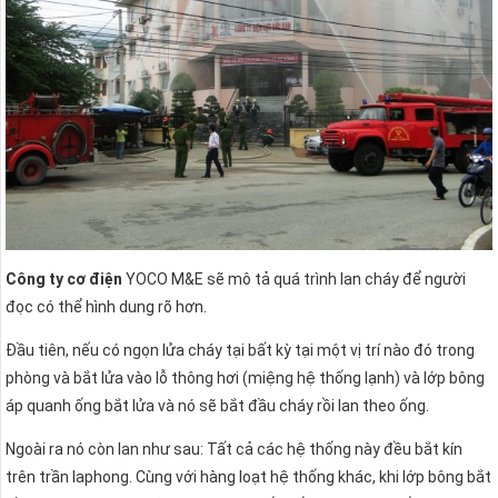
Công ty cơ điện
YOCO M&E sẽ mô tả quá trình lan cháy để người
đọc có thể hình dung rõ hơn.
Đầu tiên, nếu có ngọn lửa cháy tại bất kỳ tại một vị trí nào đó trong
phòng và bắt lửa vào lỗ thông hơi (miệng hệ thống lạnh) và lớp bông
áp quanh ống bắt lửa và nó sẽ bắt đầu cháy rồi lan theo ống.
Ngoài ra nó còn lan như sau: Tất cả các hệ thống này đều bắt kín
trên trần laphong. Cùng với hàng loạt hệ thống khác, khi lớp bông bắt