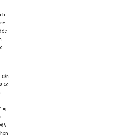
ĩnh
ric
độc
h
ục
c sản
ã có
.
ông
̣
 98%
 hơn