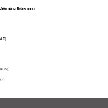
 điện năng thông minh
&E)
Trung)
inh