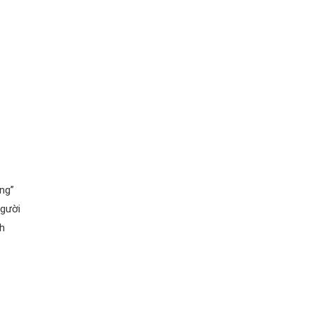
ng”
người
h