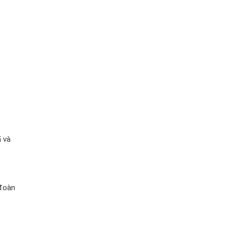
ã và
 đoàn