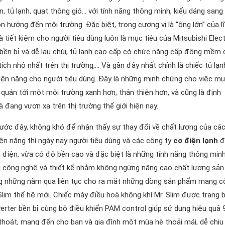
, tủ lạnh, quạt thông gió… với tính năng thông minh, kiểu dáng sang
ôn hướng đến môi trường. Đặc biệt, trong cương vị là “ông lớn” của l
tiết kiệm cho người tiêu dùng luôn là mục tiêu của Mitsubishi Elect
 bền bỉ và dễ lau chùi, tủ lạnh cao cấp có chức năng cấp đông mềm 
̣n tích nhỏ nhất trên thị trường,… Và gần đây nhất chính là chiếc tủ lạn
 điện năng cho người tiêu dùng. Đây là những minh chứng cho việc m
quán tới một môi trường xanh hơn, thân thiện hơn, và cũng là định
̀ đang vươn xa trên thị trường thế giới hiện nay.
rước đây, không khó để nhận thấy sự thay đổi về chất lượng của cá
n năng thì ngày nay người tiêu dùng và các công ty
cơ điện lạnh
đ
điện, vừa có độ bền cao và đặc biệt là những tính năng thông minh
i công nghệ và thiết kế nhằm không ngừng nâng cao chất lượng sản
rong những năm qua liên tục cho ra mắt những dòng sản phẩm mang c
lim thế hệ mới. Chiếc máy điều hoà không khí Mr. Slim được trang bi
erter bền bỉ cùng bộ điều khiển PAM control giúp sử dụng hiệu quả
thoát, mang đến cho bạn và gia đình một mùa hè thoải mái, dễ chịu