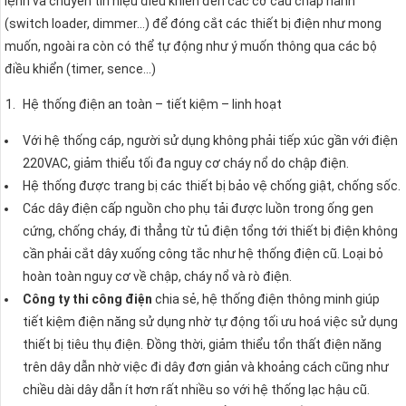
lệnh và chuyển tín hiệu điều khiển đến các cơ cấu chấp hành
(switch loader, dimmer…) để đóng cắt các thiết bị điện như mong
muốn, ngoài ra còn có thể tự động như ý muốn thông qua các bộ
điều khiển (timer, sence…)
Hệ thống điện an toàn – tiết kiệm – linh hoạt
Với hệ thống cáp, người sử dụng không phải tiếp xúc gần với điện
220VAC, giảm thiểu tối đa nguy cơ cháy nổ do chập điện.
Hệ thống được trang bị các thiết bị bảo vệ chống giật, chống sốc.
Các dây điện cấp nguồn cho phụ tải được luồn trong ống gen
cứng, chống cháy, đi thẳng từ tủ điện tổng tới thiết bị điện không
cần phải cắt dây xuống công tắc như hệ thống điện cũ. Loại bỏ
hoàn toàn nguy cơ về chập, cháy nổ và rò điện.
Công ty thi công điện
chia sẻ, hệ thống điện thông minh giúp
tiết kiệm điện năng sử dụng nhờ tự động tối ưu hoá việc sử dụng
thiết bị tiêu thụ điện. Đồng thời, giảm thiểu tổn thất điện năng
trên dây dẫn nhờ việc đi dây đơn giản và khoảng cách cũng như
chiều dài dây dẫn ít hơn rất nhiều so với hệ thống lạc hậu cũ.