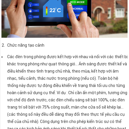
Chức năng tạo cảnh
Các đèn trong phòng được kết hợp với nhau và nối với các thiết bị
khác trong phòng như quạt thông gió… Ánh sáng được thiết kế và
điều khiển theo tình trạng chủ nhà, theo mùa, kết hợp với âm
nhạc, tiểu cảnh, thác nước trong phòng (nếu có). Toàn bộ hệ
thống này được tự động điều khiển về trạng thái tối ưu cho từng
hoàn cảnh sử dụng cụ thể. Ví dụ : Chỉ cần ấn một phím, tương ứng
với chế độ định trước, các đèn chiếu sáng sẽ bật 100%, các đèn
trang trí sẽ bật với 75% công suất, màn che cửa sổ sẽ khép lại…
(các thông số này đều dễ dàng thay đổi theo thực tế yêu cầu cụ
thể của chủ nhà). Công dụng trên cho phép kiến trúc sư có thể
tạo ra các kịch bản ánh sáng khi thiết kế nội thất cho những hoạt