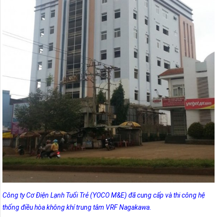
Công ty Cơ Điện Lạnh Tuổi Trẻ (YOCO M&E) đã cung cấp và thi công hệ
thống điều hòa không khí trung tâm VRF Nagakawa.