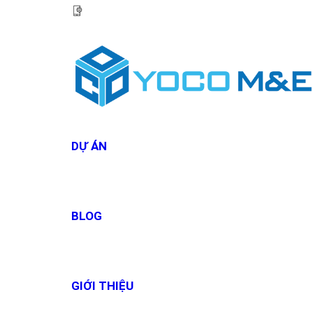
HOTLINE:
0967 927 927
DỰ ÁN
BLOG
GIỚI THIỆU