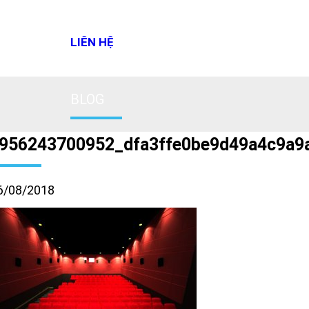
LIÊN HỆ
BLOG
956243700952_dfa3ffe0be9d49a4c9a9
6/08/2018