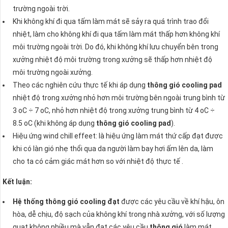
trường ngoài trời.
Khi không khí đi qua tấm làm mát sẽ sảy ra quá trình trao đổi
nhiệt, làm cho không khí đi qua tấm làm mát thấp hơn không khí
môi trường ngoài trời. Do đó, khi không khí lưu chuyển bên trong
xưởng nhiệt độ môi trường trong xưởng sẽ thấp hơn nhiệt độ
môi trường ngoài xưởng.
Theo các nghiên cứu thực tế khi áp dụng
thông gió cooling pad
nhiệt độ trong xưởng nhỏ hơn môi trường bên ngoài trung bình từ
3 oC ÷ 7 oC, nhỏ hơn nhiệt độ trong xưởng trung bình từ 4 oC ÷
8.5 oC (khi không áp dụng
thông gió cooling pad
).
Hiệu ứng wind chill effeet: là hiệu ứng làm mát thứ cấp đạt được
khi có làn gió nhẹ thổi qua da người làm bay hơi ấm lên da, làm
cho ta có cảm giác mát hơn so với nhiệt độ thực tế .
Kết luận:
Hệ thống thông gió cooling đạt
được các yêu cầu về khí hậu, ôn
hòa, dễ chịu, độ sạch của không khí trong nhà xưởng, với số lượng
quạt không nhiều mà vẫn đạt các yêu cầu
thông gió
làm mát.