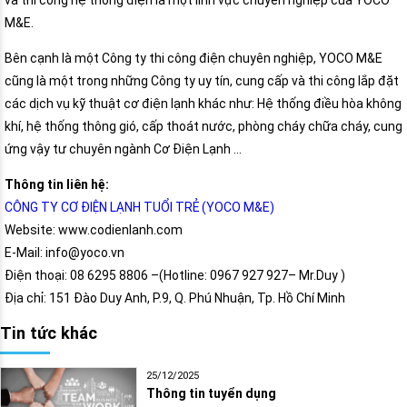
và thi công hệ thống điện là một lĩnh vực chuyên nghiệp của YOCO
M&E.
Bên cạnh là một Công ty thi công điện chuyên nghiệp, YOCO M&E
cũng là một trong những Công ty uy tín, cung cấp và thi công lắp đặt
các dịch vụ kỹ thuật cơ điện lạnh khác như: Hệ thống điều hòa không
khí, hệ thống thông gió, cấp thoát nước, phòng cháy chữa cháy, cung
ứng vậy tư chuyên ngành Cơ Điện Lạnh …
Thông tin liên hệ:
CÔNG TY CƠ ĐIỆN LẠNH TUỔI TRẺ (YOCO M&E)
Website: www.codienlanh.com
E-Mail: info@yoco.vn
Điện thoại: 08 6295 8806 –(Hotline: 0967 927 927– Mr.Duy )
Địa chỉ: 151 Đào Duy Anh, P.9, Q. Phú Nhuận, Tp. Hồ Chí Minh
Tin tức khác
25/12/2025
Thông tin tuyển dụng