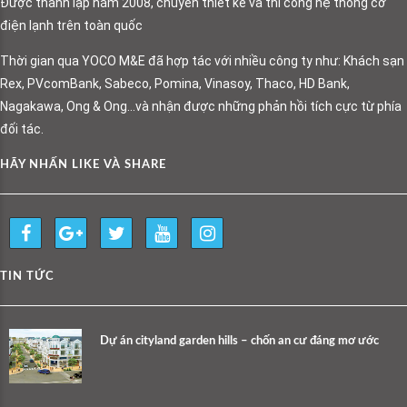
Được thành lập năm 2008, chuyên thiết kế và thi công hệ thống cơ
điện lạnh trên toàn quốc
Thời gian qua YOCO M&E đã hợp tác với nhiều công ty như: Khách sạn
Rex, PVcomBank, Sabeco, Pomina, Vinasoy, Thaco, HD Bank,
Nagakawa, Ong & Ong…và nhận được những phản hồi tích cực từ phía
đối tác.
HÃY NHẤN LIKE VÀ SHARE
TIN TỨC
Dự án cityland garden hills – chốn an cư đáng mơ ước