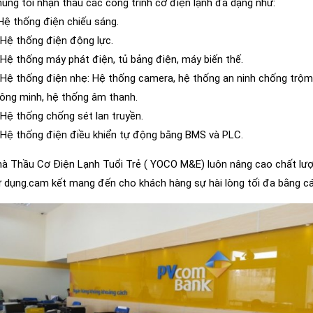
úng tôi nhận thầu các công trình cơ điện lạnh đa dạng như:
Hệ thống điện chiếu sáng.
 Hệ thống điện động lực.
 Hệ thống máy phát điện, tủ bảng điện, máy biến thế.
 Hệ thống điện nhẹ: Hệ thống camera, hệ thống an ninh chống trộm, 
ông minh, hệ thống âm thanh.
 Hệ thống chống sét lan truyền.
 Hệ thống điện điều khiển tự động bằng BMS và PLC.
à Thầu Cơ Điện Lạnh Tuổi Trẻ ( YOCO M&E) luôn nâng cao chất lượn
 dụng.cam kết mang đến cho khách hàng sự hài lòng tối đa bằng các