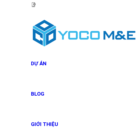
HOTLINE:
0967 927 927
DỰ ÁN
BLOG
GIỚI THIỆU