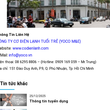
hông Tin Liên Hệ
ÔNG TY CƠ ĐIỆN LẠNH TUỔI TRẺ (YOCO M&E)
ebsite:
www.codienlanh.com
Mail:
info@yoco.vn
ện thoại: 08 6295 8806 – (Hotline: 0909 169 059 – Mr.Trung)
a chỉ: 151 Đào Duy Anh, P.9, Q. Phú Nhuận, Tp. Hồ Chí Minh
Tin tức khác
25/12/2025
Thông tin tuyển dụng