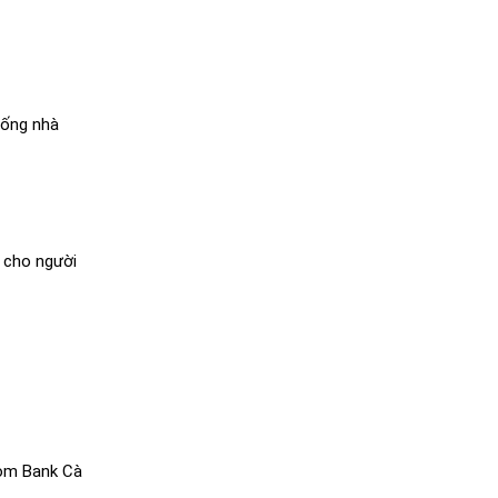
hống nhà
 cho người
om Bank Cà