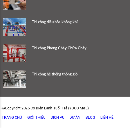
Thi công điều hòa không khí
Thi công Phòng Cháy Chữa Cháy
Thi công hệ thống thông gió
@Copyright 2026 Cơ Điện Lạnh Tuổi Trẻ (YOCO M&E)
TRANG CHỦ
GIỚI THIỆU
DỊCH VỤ
DỰ ÁN
BLOG
LIÊN HỆ