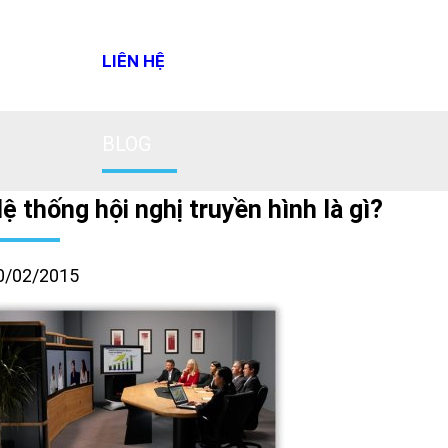
LIÊN HỆ
BLOG
ệ thống hội nghị truyền hình là gì?
0/02/2015