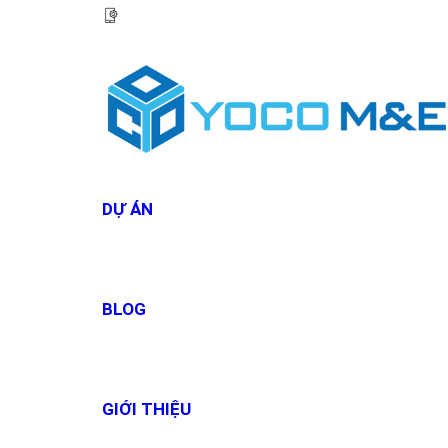
HOTLINE:
0967 927 927
DỰ ÁN
BLOG
GIỚI THIỆU