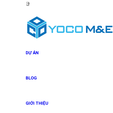
HOTLINE:
0967 927 927
DỰ ÁN
BLOG
GIỚI THIỆU