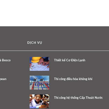
DỊCH VỤ
à Besco
Thiết kế Cơ Điện Lạnh
opean
Thi công điều hòa không khí
Thi công hệ thống Cấp Thoát Nước