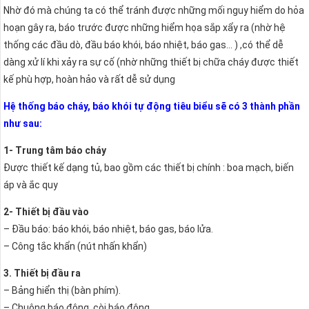
Nhờ đó mà chúng ta có thể tránh được những mối nguy hiểm do hỏa
hoạn gây ra, báo trước được những hiểm họa sắp xẩy ra (nhờ hệ
thống các đầu dò, đầu báo khói, báo nhiệt, báo gas… ) ,có thể dễ
dàng xử lí khi xảy ra sự cố (nhờ những thiết bị chữa cháy được thiết
kế phù hợp, hoàn hảo và rất dễ sử dụng
Hệ thống báo cháy, báo khói tự động tiêu biểu sẽ có 3 thành phần
như sau:
1- Trung tâm báo cháy
Được thiết kế dạng tủ, bao gồm các thiết bị chính : boa mạch, biến
áp và ắc quy
2- Thiết bị đầu vào
– Đầu báo: báo khói, báo nhiệt, báo gas, báo lửa.
– Công tắc khẩn (nút nhấn khẩn)
3. Thiết bị đầu ra
– Bảng hiển thị (bàn phím).
– Chuông báo động, còi báo động.