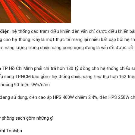
 điện
, hệ thống các trạm điều khiển đèn vẫn chỉ được điều khiển bằ
ng cho hệ thống. Đây là một thực tế mang lại nhiều bất cập bởi hệ t
kiệm năng lượng trong chiếu sáng công cộng đang là vấn đề được rất
 TP Hồ Chí Minh phải chi trả hơn 130 tỷ đồng cho hệ thống chiếu s
ếu sáng TP.HCM bao gồm: hệ thống chiếu sáng tiêu thụ hơn 162 triệ
khoảng 90 triệu kWh/năm
n đang sử dụng, đèn cao áp HPS 400W chiếm 2.4%, đèn HPS 250W c
 ở phòng sạch gồm những gì
khí Toshiba