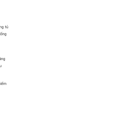
ng tủ
hống
áng
u
hiếm