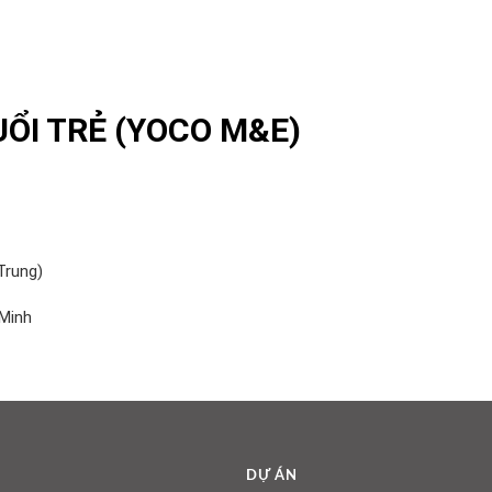
UỔI TRẺ (YOCO M&E)
Trung)
 Minh
DỰ ÁN