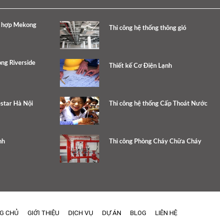
c hợp Mekong
Thi công hệ thống thông gió
ng Riverside
Thiết kế Cơ Điện Lạnh
estar Hà Nội
Thi công hệ thống Cấp Thoát Nước
nh
Thi công Phòng Cháy Chữa Cháy
G CHỦ
GIỚI THIỆU
DỊCH VỤ
DỰ ÁN
BLOG
LIÊN HỆ