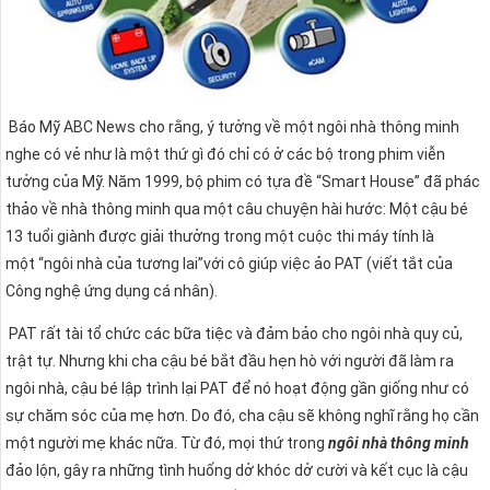
Báo Mỹ ABC News cho rằng, ý tưởng về một ngôi nhà thông minh
nghe có vẻ như là một thứ gì đó chỉ có ở các bộ trong phim viễn
tưởng của Mỹ. Năm 1999, bộ phim có tựa đề “Smart House” đã phác
thảo về nhà thông minh qua một câu chuyện hài hước: Một cậu bé
13 tuổi giành được giải thưởng trong một cuộc thi máy tính là
một “ngôi nhà của tương lai”với cô giúp việc ảo PAT (viết tắt của
Công nghệ ứng dụng cá nhân).
PAT rất tài tổ chức các bữa tiệc và đảm bảo cho ngôi nhà quy củ,
trật tự. Nhưng khi cha cậu bé bắt đầu hẹn hò với người đã làm ra
ngôi nhà, cậu bé lập trình lại PAT để nó hoạt động gần giống như có
sự chăm sóc của mẹ hơn. Do đó, cha cậu sẽ không nghĩ rằng họ cần
một người mẹ khác nữa. Từ đó, mọi thứ trong
ngôi nhà thông minh
đảo lộn, gây ra những tình huống dở khóc dở cười và kết cục là cậu