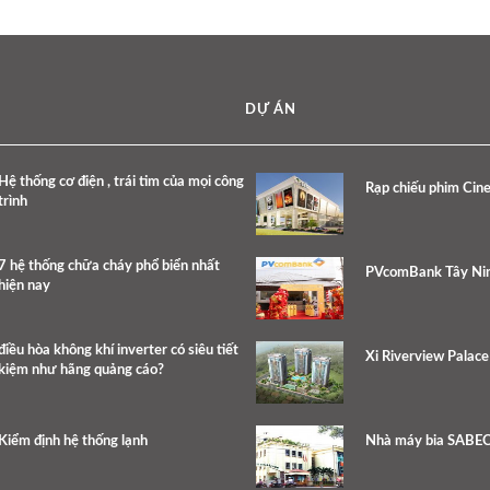
DỰ ÁN
Hệ thống cơ điện , trái tim của mọi công
Rạp chiếu phim Cin
trình
7 hệ thống chữa cháy phổ biển nhất
PVcomBank Tây Ni
hiện nay
​điều hòa không khí inverter có siêu tiết
Xi Riverview Palac
kiệm như hãng quảng cáo?
Kiểm định hệ thống lạnh
Nhà máy bia SABE