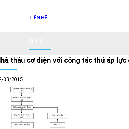
LIÊN HỆ
BLOG
hà thầu cơ điện với công tác thử áp lự
2/08/2015