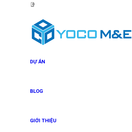
HOTLINE:
0967 927 927
DỰ ÁN
BLOG
GIỚI THIỆU