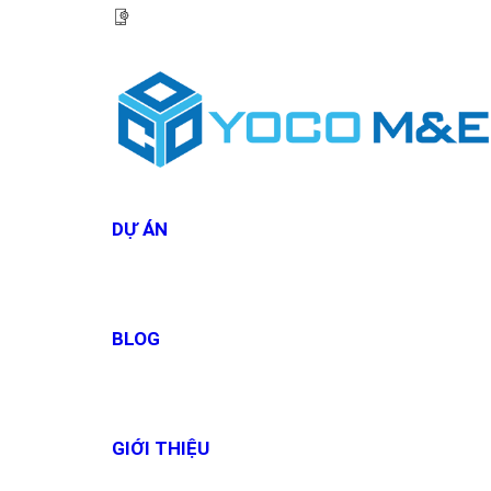
HOTLINE:
0967 927 927
DỰ ÁN
BLOG
GIỚI THIỆU