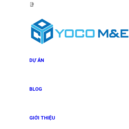
HOTLINE:
0967 927 927
DỰ ÁN
BLOG
GIỚI THIỆU