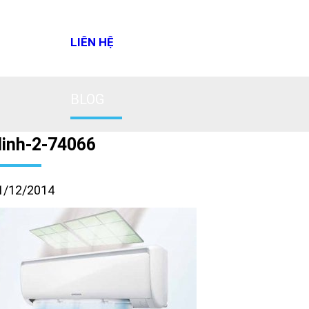
LIÊN HỆ
BLOG
inh-2-74066
1/12/2014