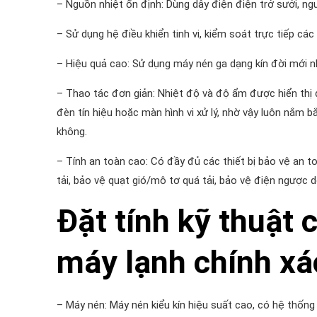
– Nguồn nhiệt ổn định: Dùng dây điện điện trở sưởi, n
– Sử dụng hệ điều khiển tinh vi, kiểm soát trực tiếp cá
– Hiệu quả cao: Sử dụng máy nén ga dạng kín đời mới nh
– Thao tác đơn giản: Nhiệt độ và độ ẩm được hiển thị đ
đèn tín hiệu hoặc màn hình vi xử lý, nhờ vậy luôn nắm 
không.
– Tính an toàn cao: Có đầy đủ các thiết bị bảo vệ an t
tải, bảo vệ quạt gió/mô tơ quá tải, bảo vệ điện ngược d
Đặt tính kỹ thuật c
máy lạnh
chính xá
– Máy nén: Máy nén kiểu kín hiệu suất cao, có hệ thốn