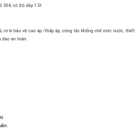
S 304, có độ dày 1.5t
tử, rơ le bảo vệ cao áp /thấp áp, công tắc khống chế mức nước, thiết
u dao an toàn.
hí
hẩm.