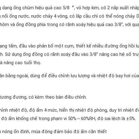
ng dạng ống chùm hiệu quả cao 5/8〞, vỏ hợp kim, có 2 nắp xuất nhậ
nối ống nước, nước chảy 4 vòng, có lắp cầu chì có thể nóng chảy. 
nhôm và ống đồng phía trong có rãnh xoáy hiệu quả cao 3/8″, với quạ
p dạng tấm, đầu vào phân bố một cụm, thiết kế nhiều đường ống hồi l
ạnh. Sử dụng ống đồng có rãnh xoáy đầu vào 3/8’’ nâng cao hệ số tr
à nâng cao tuổi thọ.
cân bằng ngoài, dùng để điều chỉnh lưu lượng và nhiệt độ bay hơi củ
tương đương, có kèm theo bàn điều chỉnh.
nh nhiệt độ, độ ẩm 4 mức, hiển thị nhiệt độ phòng, duy trì nhiệt đ
; độ ẩm khống chế trong phạm vi 50%～60%RH, độ sai lệch là ±5%.
làm nóng ổn định, mùa đông đảm bảo độ ấm cần thiết