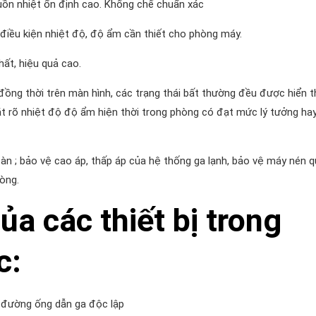
guồn nhiệt ổn định cao. Khống chế chuẩn xác
c điều kiện nhiệt độ, độ ẩm cần thiết cho phòng máy.
ất, hiệu quả cao.
ồng thời trên màn hình, các trạng thái bất thường đều được hiển th
bắt rõ nhiệt độ độ ẩm hiện thời trong phòng có đạt mức lý tưởng ha
oàn ; bảo vệ cao áp, thấp áp của hệ thống ga lạnh, bảo vệ máy nén 
òng.
ủa các thiết bị trong
c:
g đường ống dẫn ga độc lập