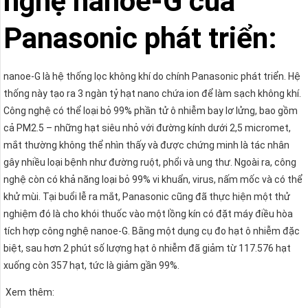
nghệ nanoe-G của
Panasonic phát triển:
nanoe-G là hệ thống lọc không khí do chính Panasonic phát triển. Hệ
thống này tạo ra 3 ngàn tỷ hạt nano chứa ion để làm sạch không khí.
Công nghệ có thể loại bỏ 99% phần tử ô nhiễm bay lơ lửng, bao gồm
cả PM2.5 – những hạt siêu nhỏ với đường kính dưới 2,5 micromet,
mắt thường không thể nhìn thấy và được chứng minh là tác nhân
gây nhiều loại bệnh như đường ruột, phổi và ung thư. Ngoài ra, công
nghệ còn có khả năng loại bỏ 99% vi khuẩn, virus, nấm mốc và có thể
khử mùi. Tại buổi lễ ra mắt, Panasonic cũng đã thực hiện một thử
nghiệm đó là cho khói thuốc vào một lồng kín có đặt máy điều hòa
tích hợp công nghệ nanoe-G. Bằng một dụng cụ đo hạt ô nhiễm đặc
biệt, sau hơn 2 phút số lượng hạt ô nhiễm đã giảm từ 117.576 hạt
xuống còn 357 hạt, tức là giảm gần 99%.
Xem thêm: