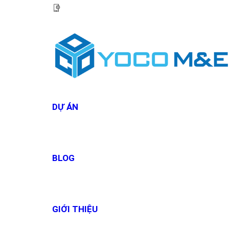
HOTLINE:
0967 927 927
DỰ ÁN
BLOG
GIỚI THIỆU