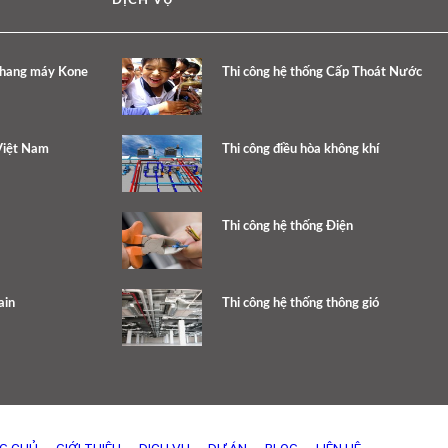
DỊCH VỤ
thang máy Kone
Thi công hệ thống Cấp Thoát Nước
Việt Nam
Thi công điều hòa không khí
Thi công hệ thống Điện
ain
Thi công hệ thống thông gió
G CHỦ
GIỚI THIỆU
DỊCH VỤ
DỰ ÁN
BLOG
LIÊN HỆ