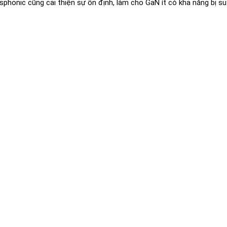
phonic cũng cải thiện sự ổn định, làm cho GaN ít có khả năng bị s