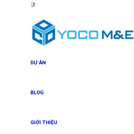
HOTLINE:
0967 927 927
DỰ ÁN
BLOG
GIỚI THIỆU