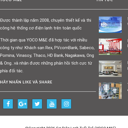
YOCO M&E
TIN TỨC
Được thành lập năm 2008, chuyên thiết kế và thi
công hệ thống cơ điện lạnh trên toàn quốc
Thời gian qua YOCO M&E đã hợp tác với nhiều
công ty như: Khách sạn Rex, PVcomBank, Sabeco,
Pomina, Vinasoy, Thaco, HD Bank, Nagakawa, Ong
& Ong…và nhận được những phản hồi tích cực từ
phía đối tác.
HÃY NHẤN LIKE VÀ SHARE
@Copyright 2026 Cơ Điện Lạnh Tuổi Trẻ (YOCO M&E)