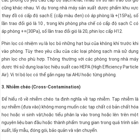
cũng khác nhau. Ví dụ trong nhà máy sản xuất dược phẩm khu vực
thay đồ có cấp độ sạch E (cấp màu đen) có áp phòng là +(15Pa), số
lần trao đổi gió là 10 , trong khi phòng pha chế có cấp độ sạch C có
áp phòng ++(30Pa), số lần trao đổi gió là 20, phin lọc cấp H12.
Phin lọc có nhiệm vụ là lọc bỏ những hạt bụi của không khí trước khi
vào phòng. Tùy theo yêu cầu của các loại phòng sạch mà sử dụng
phin lọc cho phù hợp. Thông thường với các phòng trong nhà máy
dược thì sử dụng loại lọc hiệu suất cao HEPA (High Efficiency Particle
Air). Vị trí bộ lọc có thể gắn ngay tại AHU hoặc từng phòng.
3. Nhiễm chéo (Cross-Contamination)
Để hiểu rõ về nhiễm chéo ta định nghĩa về tạp nhiễm. Tạp nhiễm là
sự nhiễm (đưa vào) không mong muốn các tạp chất có bản chất hóa
học hoặc vi sinh vật,hoặc tiểu phân lạ vào trong hoặc lên trên một
nguyên liệu ban đầu hoặc thành phẩm trung gian trong quá trình sản
xuất, lấy mẫu, đóng gói, bảo quản và vận chuyển.