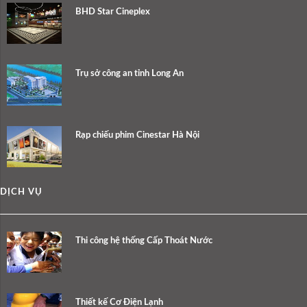
BHD Star Cineplex
Trụ sở công an tỉnh Long An
Rạp chiếu phim Cinestar Hà Nội
DỊCH VỤ
Thi công hệ thống Cấp Thoát Nước
Thiết kế Cơ Điện Lạnh