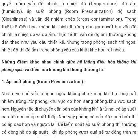
quyết năm vấn đề chính là nhiệt độ (temperature), độ ẩm
(humidity), áp suất phòng (Room Pressurization), độ sạch
(Cleanliness) và vấn đề nhiễm chéo (cross-contamination). Trong
thiết kế điều hòa không khí bình thường chỉ giải quyết hai vấn đề
chính là nhiệt độ và độ ẩm, thực tế thì vấn đề độ ẩm thường không
đạt theo như yêu cầu thiết kế. Nhưng trong phòng sạch thì ngoài
nhiệt độ thì độ ẩm trong phòng yêu cầu khắt khe hơn rất nhiều.
Những điểm khác nhau chính giữa
hệ thống điều hòa không khí
phòng sạch
và điều hòa không khí thông thường là:
1. Áp suất phòng (Room Pressurization):
Nhiệm vụ chủ yếu là ngăn ngừa không cho không khí, hạt bụi,chất
nhiễm trùng…từ phòng, khu vực dơ hơn sang phòng, khu vực sạch
hơn. Nguyên tắc di chuyển căn bản của không khí là từ nơi có áp suất
cao tới nơi có áp suất thấp. Như vậy phòng có cấp độ sạch hơn thì
có áp cao hơn và ngược lại. Để kiểm soát áp suất phòng thì thường
có đồng hồ đo áp suất , khi áp phòng vượt quá sẽ tự động tràn ra