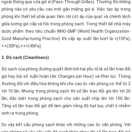
ngoài thông qua cửa gió xì (Pass-Through Grilles). Thường thì những
phòng nào có yêu cầu cao mới gắn miệng gió xì. Việc tạo áp trong
phòng khi thiết kế phải quan tâm tới cột áp của quạt và chênh lệch
giữa lương gió cấp và hồi trong phòng sạch. Trong thiết kế nhà máy
dược phẩm theo tiêu chuẩn WHO-GMP (World Health Organization-
Good Manufacturing Practice) thì cấp áp suất lần lượt là +(15Pa),
++(30Pa),+++(45Pa).
2. Độ sạch (Cleanliness)
Độ sạch của phòng đường quyết định bởi hai yếu tố là số lần trao đổi
gió hay bội số tuần hoàn (Air Changes per Hour) và Phin lọc. Thông
thường đối với điều hòa không khí cho cao ốc văn phòng có thể từ 2
tới 10 lần. Nhưng trong phòng sạch thì số lần trao đổi gió lên tới 20
lần, đặc biệt trong phòng sạch cho sản xuất chíp lên tới 100 lần.
Tăng số lần trao đổi gió để làm giảm nồng độ hạt bụi, chất ô nhiễm
sinh ra trong phòng.
Do vậy kết cấu phòng sạch khác với những cao ốc văn phòng. Với
các phòng có yêu cầu cấp độ sạch khác nhau thì số lần trao đổi gió