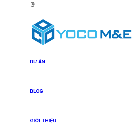
HOTLINE:
0967 927 927
DỰ ÁN
BLOG
GIỚI THIỆU