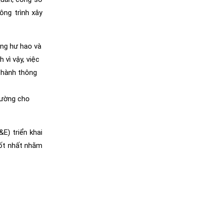
ông trình xây
ững hư hao và
 vì vậy, việc
n hành thông
hường cho
E) triển khai
tốt nhất nhằm