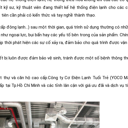
 kỹ sư, kỹ thuật viên đang thiết kế hệ thống điện lạnh cho các c
tiên cần phải có kiến thức và tay nghề thành thạo.
 cấp đông lạnh…) sau một thời gian, quá trình sử dụng thường có nh
như ngoại lực, bụi bẩn hay các yếu tố bên trong của sản phẩm. Chính
p thời phát hiện các sự cố xảy ra, đảm bảo cho quá trình được vậ
thiết bị luôn được đảm bảo vệ sinh, tránh được một số bệnh thông t
iệt thự và căn hộ cao cấp.Công ty Cơ Điện Lạnh Tuổi Trẻ (YOCO M&
 tại Tp.Hồ Chí Minh và các tỉnh lân cận với giá ưu đãi và dịch vụ 