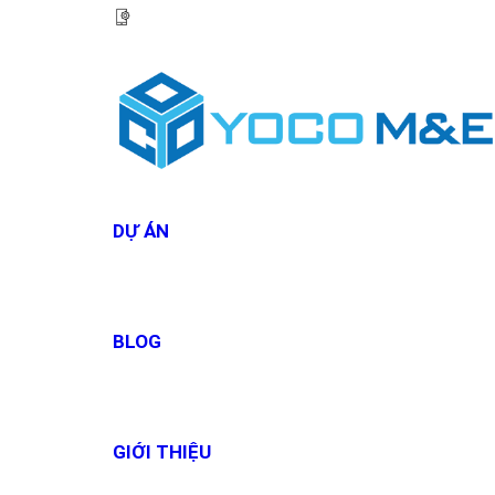
HOTLINE:
0967 927 927
DỰ ÁN
BLOG
GIỚI THIỆU