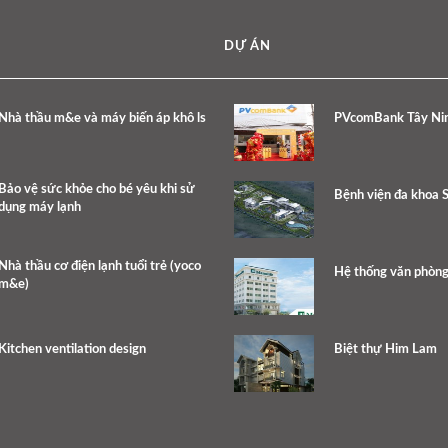
DỰ ÁN
Nhà thầu m&e và máy biến áp khô ls
PVcomBank Tây Ni
Bảo vệ sức khỏe cho bé yêu khi sử
Bệnh viện đa khoa 
dụng máy lạnh
Nhà thầu cơ điện lạnh tuổi trẻ (yoco
Hệ thống văn phòng
m&e)
Kitchen ventilation design
Biệt thự Him Lam