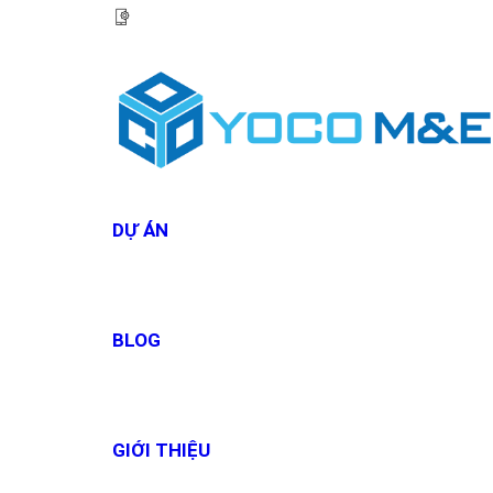
HOTLINE:
0967 927 927
DỰ ÁN
BLOG
GIỚI THIỆU