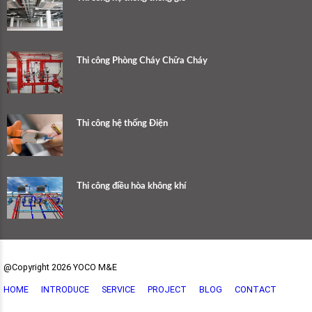
Thi công Phòng Cháy Chữa Cháy
Thi công hệ thống Điện
Thi công điều hòa không khí
@Copyright 2026 YOCO M&E
HOME
INTRODUCE
SERVICE
PROJECT
BLOG
CONTACT