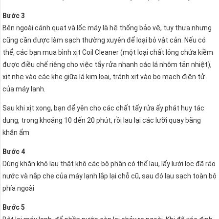
Bước 3
Bên ngoài cánh quạt và lốc máy là hệ thống bảo vệ, tuy thưa nhưng
cũng cần được làm sạch thường xuyên để loại bỏ vật cản. Nếu có
thể, các bạn mua bình xịt Coil Cleaner (một loại chất lỏng chứa kiềm
được điều chế riêng cho việc tẩy rửa nhanh các lá nhôm tản nhiệt),
xịt nhẹ vào các khe giữa lá kim loại, tránh xịt vào bo mạch điện tử
của máy lạnh.
Sau khi xịt xong, bạn để yên cho các chất tẩy rửa ấy phát huy tác
dụng, trong khoảng 10 đến 20 phút, rồi lau lại các lưỡi quay bằng
khăn ẩm
Bước 4
Dùng khăn khô lau thật khô các bộ phận có thể lau, lấy lưới lọc đã ráo
nước và nắp che của máy lạnh lắp lại chỗ cũ, sau đó lau sạch toàn bộ
phía ngoài
Bước 5