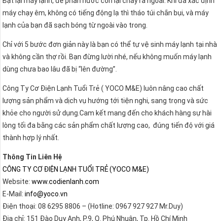
Bật lại máy lạnh, để phần nước còn lại chảy ra ngoài. Khi đã xác định
máy chạy êm, không có tiếng động lạ thì tháo túi chắn bụi, và máy
lạnh của bạn đã sạch bóng từ ngoài vào trong.
Chỉ với 5 bước đơn giản này là bạn có thể tự vệ sinh máy lạnh tại nhà
và không cần thợ rồi. Bạn đừng lười nhé, nếu không muốn máy lạnh
dùng chưa bao lâu đã bị “lên đường”.
Công Ty Cơ Điện Lạnh Tuổi Trẻ ( YOCO M&E) luôn nâng cao chất
lượng sản phẩm và dịch vụ hướng tới tiện nghi, sang trọng và sức
khỏe cho người sử dụng.Cam kết mang đến cho khách hàng sự hài
lòng tối đa bằng các sản phẩm chất lượng cao, đúng tiến độ với giá
thành hợp lý nhất.
Thông Tin Liên Hệ
CÔNG TY CƠ ĐIỆN LẠNH TUỔI TRẺ (YOCO M&E)
Website:
www.codienlanh.com
E-Mail:
info@yoco.vn
Điện thoại: 08 6295 8806 – (Hotline: 0967 927 927 Mr.Duy)
Địa chỉ: 151 Đào Duy Anh, P.9, Q. Phú Nhuận, Tp. Hồ Chí Minh