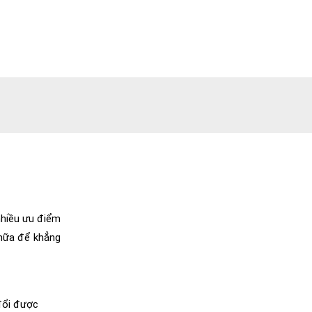
nhiều ưu điểm
 nữa để khẳng
 đổi được