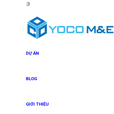
HOTLINE:
0967 927 927
DỰ ÁN
BLOG
GIỚI THIỆU