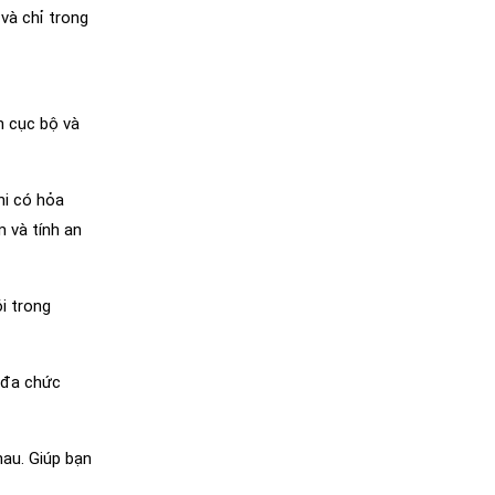
và chỉ trong
h cục bộ và
hi có hỏa
 và tính an
i trong
h đa chức
hau. Giúp bạn