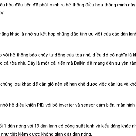
điều hòa đầu tiên đã phát minh ra hệ thống điều hòa thông minh này 
IV
hãng khác là nhờ sự kết hợp những đặc tính ưu việt của các dàn lạn
p với hệ thống báo cháy tự động của tòa nhà, điều đó có nghĩa là k
 cả tòa nhà. Đây là một cải tiến mà Daikin đã mang đến sự yên tâm
hủng loại khác để dẫn gió nên sẽ hạn chế được việc dẫn lửa và khó
hờ hệ điều khiển PID, với bộ inverter và sensor cảm biến, màn hìn
i 1 dàn nóng với 19 dàn lạnh có công suất lạnh và kiểu dáng khác n
g như tiết kiệm được không gian đặt dàn nóng.