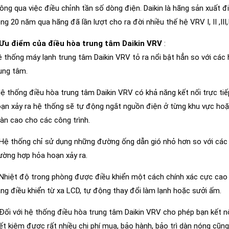
ông qua việc điều chỉnh tần số dòng điện. Daikin là hãng sản xuất 
ng 20 năm qua hãng đã lần lượt cho ra đời nhiều thế hệ VRV I, II ,III,
.Ưu điểm của điều hòa trung tâm Daikin VRV
:
 thống máy lạnh trung tâm Daikin VRV tỏ ra nổi bật hẳn so với các 
ung tâm.
ệ thống điều hòa trung tâm Daikin VRV có khả năng kết nối trực tiế
ạn xảy ra hệ thống sẽ tự động ngắt nguồn điện ở từng khu vực hoặc
àn cao cho các công trình.
Hệ thống chỉ sử dụng những đường ống dẫn gió nhỏ hơn so với các c
ường hợp hỏa hoạn xảy ra.
Nhiệt độ trong phòng được điều khiển một cách chính xác cực cao n
ng điều khiển từ xa LCD, tự động thay đổi làm lạnh hoặc sưởi ấm.
Đối với hệ thống điều hòa trung tâm Daikin VRV cho phép bạn kết nố
ết kiệm được rất nhiều chi phí mua, bảo hành, bảo trì dàn nóng cũn