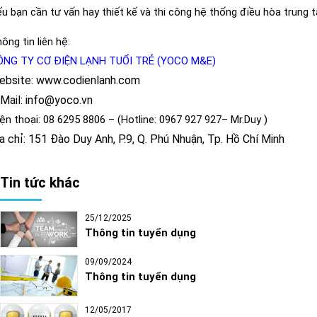
u bạn cần tư vấn hay thiết kế và thi công hệ thống điều hòa trung
ông tin liên hệ:
ÔNG TY CƠ ĐIỆN LẠNH TUỔI TRẺ (YOCO M&E)
ebsite: www.codienlanh.com
Mail: info@yoco.vn
ện thoại: 08 6295 8806 – (Hotline: 0967 927 927– Mr.Duy )
a chỉ: 151 Đào Duy Anh, P.9, Q. Phú Nhuận, Tp. Hồ Chí Minh
Tin tức khác
25/12/2025
Thông tin tuyển dụng
09/09/2024
Thông tin tuyển dụng
12/05/2017