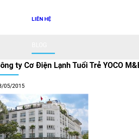
LIÊN HỆ
BLOG
ông ty Cơ Điện Lạnh Tuổi Trẻ YOCO M&
8/05/2015