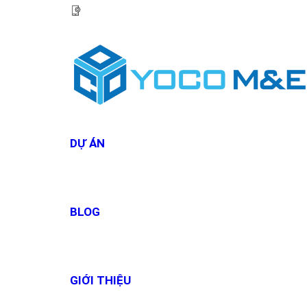
HOTLINE:
0967 927 927
DỰ ÁN
BLOG
GIỚI THIỆU