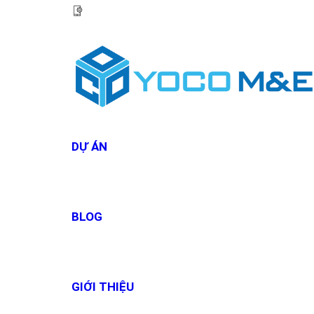
HOTLINE:
0967 927 927
DỰ ÁN
BLOG
GIỚI THIỆU