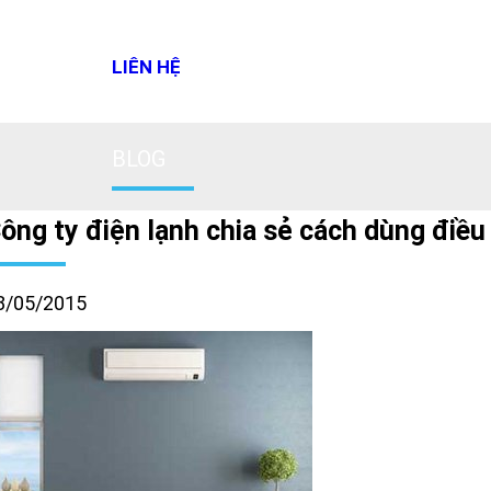
LIÊN HỆ
BLOG
ông ty điện lạnh chia sẻ cách dùng điề
8/05/2015