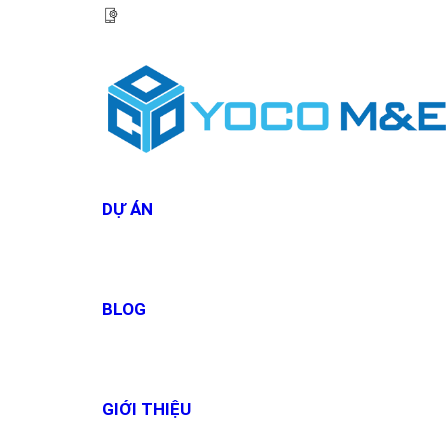
HOTLINE:
0967 927 927
DỰ ÁN
BLOG
GIỚI THIỆU