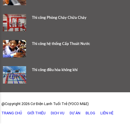
Thi công Phòng Cháy Chữa Cháy
Thi công hệ thống Cấp Thoát Nước
Thi công điều hòa không khí
@Copyright 2026 Cơ Điện Lạnh Tuổi Trẻ (YOCO M&E)
TRANG CHỦ
GIỚI THIỆU
DỊCH VỤ
DỰ ÁN
BLOG
LIÊN HỆ