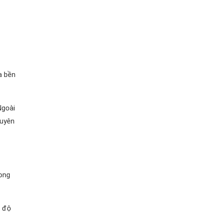
a bền
Ngoài
xuyên
rong
t độ