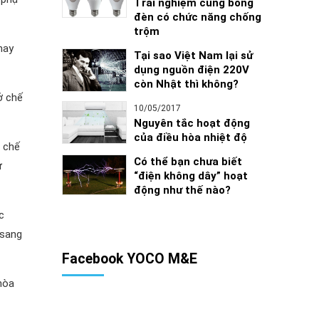
Trải nghiệm cùng bóng
đèn có chức năng chống
trộm
hay
Tại sao Việt Nam lại sử
dụng nguồn điện 220V
còn Nhật thì không?
ở chế
10/05/2017
Nguyên tắc hoạt động
của điều hòa nhiệt độ
n chế
Có thể bạn chưa biết
ử
“điện không dây” hoạt
động như thế nào?
c
 sang
Facebook YOCO M&E
hòa