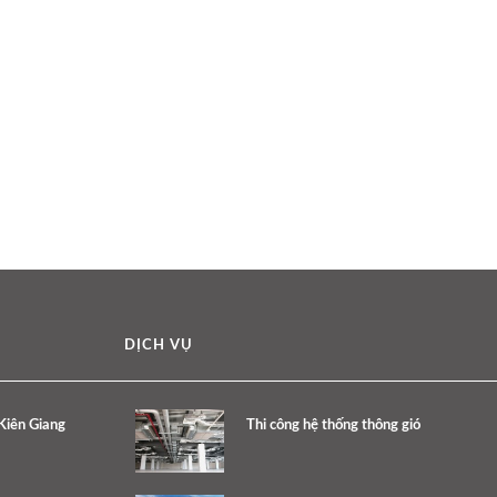
DỊCH VỤ
 Kiên Giang
Thi công hệ thống thông gió