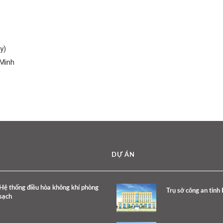
y)
 Minh
DỰ ÁN
Hệ thống điều hòa không khí phòng
Trụ sở công an tỉnh
sạch