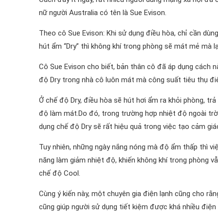
nữ người Australia có tên là Sue Evison.
Theo cô Sue Evison: Khi sử dụng điều hòa, chỉ cần dùn
hút ẩm “Dry” thì không khí trong phòng sẽ mát mẻ mà lạ
Cô Sue Evison cho biết, bản thân cô đã áp dụng cách n
độ Dry trong nhà cô luôn mát mà công suất tiêu thụ điệ
Ở chế độ Dry, điều hòa sẽ hút hơi ẩm ra khỏi phòng, trả 
độ làm mát.Do đó, trong trường hợp nhiệt độ ngoài trờ
dụng chế độ Dry sẽ rất hiệu quả trong việc tạo cảm giác
Tuy nhiên, những ngày nắng nóng mà độ ẩm thấp thì vi
năng làm giảm nhiệt độ, khiến không khí trong phòng vẫ
chế độ Cool.
Cùng ý kiến này, một chuyên gia điện lạnh cũng cho rằn
cũng giúp người sử dụng tiết kiệm được khá nhiều điện