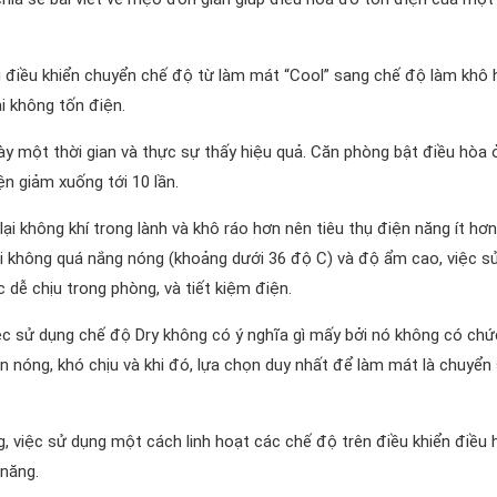
g điều khiển chuyển chế độ từ làm mát “Cool” sang chế độ làm khô 
i không tốn điện.
ày một thời gian và thực sự thấy hiệu quả. Căn phòng bật điều hòa 
n giảm xuống tới 10 lần.
lại không khí trong lành và khô ráo hơn nên tiêu thụ điện năng ít hơ
i không quá nắng nóng (khoảng dưới 36 độ C) và độ ẩm cao, việc s
 dễ chịu trong phòng, và tiết kiệm điện.
ệc sử dụng chế độ Dry không có ý nghĩa gì mấy bởi nó không có chứ
n nóng, khó chịu và khi đó, lựa chọn duy nhất để làm mát là chuyển
g, việc sử dụng một cách linh hoạt các chế độ trên điều khiển điều 
 năng.