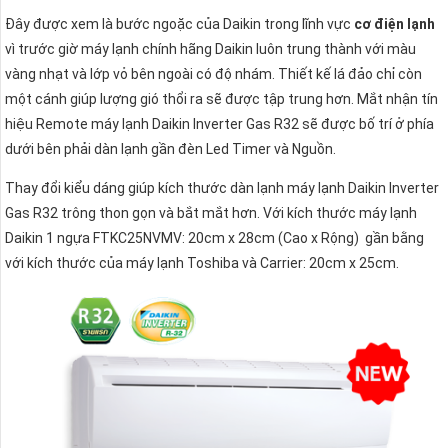
Đây được xem là bước ngoặc của Daikin trong lĩnh vực
cơ điện lạnh
vì trước giờ máy lạnh chính hãng Daikin luôn trung thành với màu
vàng nhạt và lớp vỏ bên ngoài có độ nhám. Thiết kế lá đảo chỉ còn
một cánh giúp lượng gió thổi ra sẽ được tập trung hơn. Mắt nhận tín
hiệu Remote máy lạnh Daikin Inverter Gas R32 sẽ được bố trí ở phía
dưới bên phải dàn lạnh gần đèn Led Timer và Nguồn.
Thay đổi kiểu dáng giúp kích thước dàn lạnh máy lạnh Daikin Inverter
Gas R32 trông thon gọn và bắt mắt hơn. Với kích thước máy lạnh
Daikin 1 ngựa FTKC25NVMV: 20cm x 28cm (Cao x Rộng) gần bằng
với kích thước của máy lạnh Toshiba và Carrier: 20cm x 25cm.