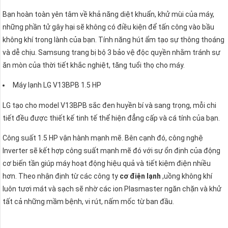
Bạn hoàn toàn yên tâm về khả năng diệt khuẩn, khử mùi của máy,
những phần tử gây hại sẽ không có điều kiện để tấn công vào bầu
không khí trong lành của bạn. Tính năng hút ẩm tạo sự thông thoáng
và dễ chịu. Samsung trang bị bộ 3 bảo vệ độc quyền nhằm tránh sự
ăn mòn của thời tiết khắc nghiệt, tăng tuổi thọ cho máy.
Máy lạnh LG V13BPB 1.5 HP
LG tạo cho model V13BPB sắc đen huyền bí và sang trọng, mỗi chi
tiết đều được thiết kế tinh tế thể hiện đẳng cấp và cá tính của bạn.
Công suất 1.5 HP vận hành mạnh mẽ. Bên cạnh đó, công nghệ
Inverter sẽ kết hợp công suất mạnh mẽ đó với sự ổn định của động
cơ biến tần giúp máy hoạt động hiệu quả và tiết kiệm điện nhiều
hơn. Theo nhận định từ các công ty
cơ điện lạnh
,uồng không khí
luôn tươi mát và sạch sẽ nhờ các ion Plasmaster ngăn chặn và khử
tất cả những mầm bệnh, vi rút, nấm mốc từ ban đầu.