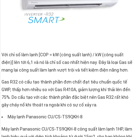
Với chỉ số làm lạnh [COP = kW (công suất lạnh) / kW (công suất
điện)] lên tới 6,1 và nó là chỉ số cao nhất hiện nay. Đây là loại Gas sẽ
mang lại công suất làm lạnh vượt trội và tiết kiệm điện năng hơn.
Gas R32 có cấu tạo thành phần đơn chất đạt tiêu chuẩn quốc tế
GWP, thấp hơn nhiều so với Gas R410A, giảm lượng khí thải lên đến
75%. Do cấu tạo với các thành phần đặc biệt nên Gas R32 rất khó
gây cháy nổ khi thoát ra ngoài khi có sự cố xảy ra.
Máy lạnh Panasonic CU/CS-TS9QKH-8
Máy lạnh Panasonic CU/CS-TS9QKH-8 công suất làm lạnh 1HP, làm
lạnh hiệu quả với diện tích khoảng từ dưới 15m2, cho bạn không khí