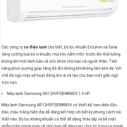
Các công ty
cơ điện lạnh
cho biết, bộ lọc khuẩn Enzyme và Solar
tăng cường loại bỏ vi khuẩn, mùi hôi, nấm mốc trước khi thổi luồng
không khí mát lành bảo vệ sức khỏe cho bạn và người thân. Tính
năng phun sương giúp tăng độ ẩm không khí không làm khô da. Với
chế độ ngủ máy sẽ hoạt động êm ái và tạo cho bạn một giấc ngủ
trọn vẹn.
Máy lạnh Samsung AR12HVFSBWKNSV 1.5 HP
Máy lạnh Samsung AR12HVFSBWKNSV có thiết kế tam diện độc
đáo, màu trắng hiện đại dễ dàng kết hợp với bất kỳ phong cách nội
thất nào. Bộ lọc kháng khuẩn có thể dễ dàng tháo lắp và bề mặt
phẳng bên ngoài máy sẽ giúp bạn dễ dàng lau chùi từ trong ra ngoài,