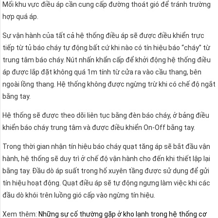
Mối khu vực điều áp cần cung cấp đường thoát gió để tránh trường
hợp quá áp.
Sự vận hành của tất cả hệ thống điều áp sẽ được điều khiển trực
tiếp từ tủ báo cháy tự động bất cứ khi nào có tín hiệu báo “cháy” từ
trung tâm báo cháy. Nút nhấn khẩn cấp để khởi động hệ thống điều
áp được lắp đặt không quá 1m tính từ cửa ra vào cầu thang, bên
ngoài lồng thang. Hệ thống không được ngừng trừ khi có chế độ ngắt
bằng tay.
Hệ thống sẽ được theo dõi liên tục bằng đèn báo cháy, ở bảng điều
khiển báo cháy trung tâm và được điều khiển On-Off bằng tay.
Trong thời gian nhận tín hiệu báo cháy quạt tăng áp sẽ bắt đầu vận
hành, hệ thống sẽ duy trì ở chế độ vận hành cho đến khi thiết lập lại
bằng tay. Đầu dò áp suất trong hố xuyên tầng được sử dụng để gửi
tín hiệu hoạt động. Quạt điều áp sẽ tự động ngưng làm việc khi các
đầu dò khói trên luồng gió cấp vào ngừng tín hiệu.
Xem thêm:
Những sự cố thường gặp ở kho lạnh trong hệ thống cơ