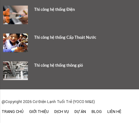
Thi công hệ thống Điện
Thi công hệ thống Cấp Thoát Nước
Thi công hệ thống thông gió
@Copyright 2026 Cơ Điện Lạnh Tuổi Trẻ (YOCO M&E)
TRANG CHỦ
GIỚI THIỆU
DỊCH VỤ
DỰ ÁN
BLOG
LIÊN HỆ