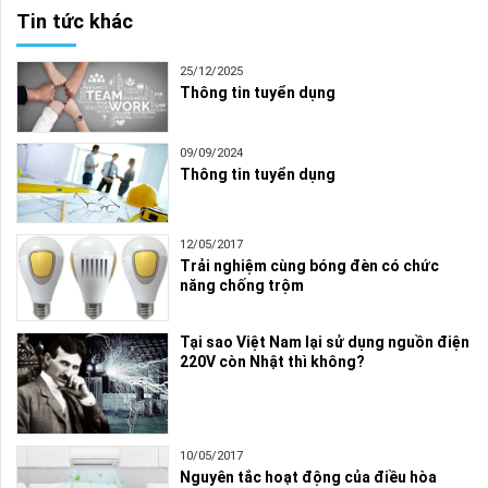
Tin tức khác
25/12/2025
Thông tin tuyển dụng
09/09/2024
Thông tin tuyển dụng
12/05/2017
Trải nghiệm cùng bóng đèn có chức
năng chống trộm
Tại sao Việt Nam lại sử dụng nguồn điện
220V còn Nhật thì không?
10/05/2017
Nguyên tắc hoạt động của điều hòa