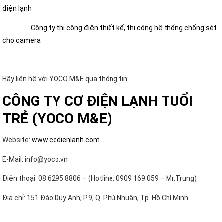
điện lạnh
Công ty thi công điện thiết kế, thi công hệ thống chống sét
cho camera
Hãy liên hệ với YOCO M&E qua thông tin:
CÔNG TY CƠ ĐIỆN LẠNH TUỔI
TRẺ (YOCO M&E)
Website:
www.codienlanh.com
E-Mail: info@yoco.vn
Điện thoại: 08 6295 8806 – (Hotline: 0909 169 059 – Mr.Trung)
Địa chỉ: 151 Đào Duy Anh, P.9, Q. Phú Nhuận, Tp. Hồ Chí Minh