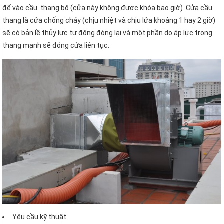
để vào cầu thang bộ (cửa này không được khóa bao giờ). Cửa cầu
thang là cửa chống cháy (chịu nhiệt và chịu lửa khoảng 1 hay 2 giờ)
sẽ có bản lề thủy lực tự động đóng lại và một phần do áp lực trong
thang mạnh sẽ đóng cửa liên tục.
Yêu cầu kỹ thuật