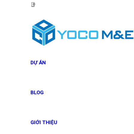
HOTLINE:
0967 927 927
DỰ ÁN
BLOG
GIỚI THIỆU